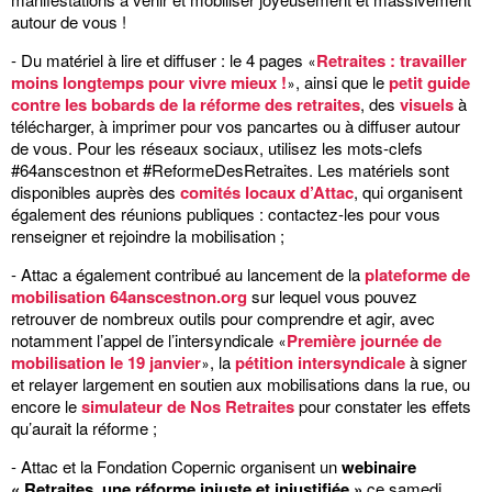
autour de vous !
- Du matériel à lire et diffuser : le 4 pages
Retraites : travailler
«
moins longtemps pour vivre mieux !
, ainsi que le
petit guide
»
contre les bobards de la réforme des retraites
, des
visuels
à
télécharger, à imprimer pour vos pancartes ou à diffuser autour
de vous. Pour les réseaux sociaux, utilisez les mots-clefs
#64anscestnon et #ReformeDesRetraites. Les matériels sont
disponibles auprès des
comités locaux d’Attac
, qui organisent
également des réunions publiques : contactez-les pour vous
renseigner et rejoindre la mobilisation ;
- Attac a également contribué au lancement de la
plateforme de
mobilisation 64anscestnon.org
sur lequel vous pouvez
retrouver de nombreux outils pour comprendre et agir, avec
notamment l’appel de l’intersyndicale
Première journée de
«
mobilisation le 19 janvier
, la
pétition intersyndicale
à signer
»
et relayer largement en soutien aux mobilisations dans la rue, ou
encore le
simulateur de Nos Retraites
pour constater les effets
qu’aurait la réforme ;
- Attac et la Fondation Copernic organisent un
webinaire
« Retraites, une réforme injuste et injustifiée »
ce samedi