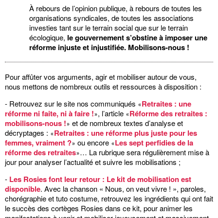
À rebours de l’opinion publique, à rebours de toutes les
organisations syndicales, de toutes les associations
investies tant sur le terrain social que sur le terrain
écologique,
le gouvernement s’obstine à imposer une
réforme injuste et injustifiée. Mobilisons-nous !
Pour affûter vos arguments, agir et mobiliser autour de vous,
nous mettons de nombreux outils et ressources à disposition :
- Retrouvez sur le site nos communiqués
Retraites : une
«
réforme ni faite, ni à faire !
, l’article
Réforme des retraites :
»
«
mobilisons-nous !
et de nombreux textes d’analyse et
»
décryptages :
Retraites : une réforme plus juste pour les
«
femmes, vraiment ?
ou encore
Les sept perfidies de la
»
«
réforme des retraites
… La rubrique sera régulièrement mise à
»
jour pour analyser l’actualité et suivre les mobilisations ;
-
Les Rosies font leur retour : Le kit de mobilisation est
disponible
. Avec la chanson « Nous, on veut vivre ! », paroles,
chorégraphie et tuto costume, retrouvez les ingrédients qui ont fait
le succès des cortèges Rosies dans ce kit, pour animer les
manifestations à venir et mobiliser joyeusement et massivement