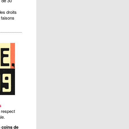
s de 30
es droits
 faisons
s
e respect
le.
e coins de