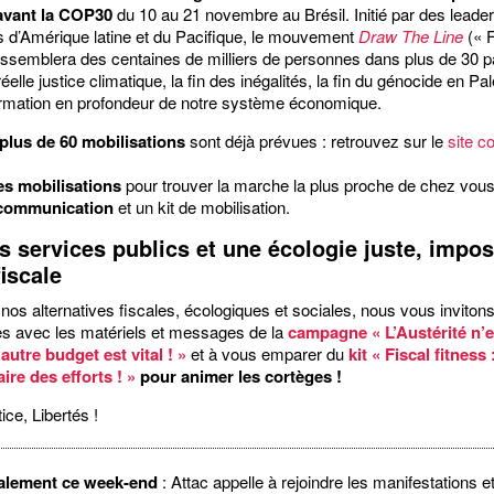
 avant la COP30
du 10 au 21 novembre au Brésil. Initié par des leade
 d’Amérique latine et du Pacifique, le mouvement
Draw The Line
(« F
rassemblera des centaines de milliers de personnes dans plus de 30 
éelle justice climatique, la fin des inégalités, la fin du génocide en Pal
ormation en profondeur de notre système économique.
plus de 60 mobilisations
sont déjà prévues : retrouvez sur le
site co
es mobilisations
pour trouver la marche la plus proche de chez vou
 communication
et un kit de mobilisation.
s services publics et une écologie juste, impos
fiscale
 nos alternatives fiscales, écologiques et sociales, nous vous invitons
s avec les matériels et messages de la
campagne « L’Austérité n’
 autre budget est vital ! »
et à vous emparer du
kit « Fiscal fitness 
aire des efforts ! »
pour animer les cortèges !
ice, Libertés !
alement ce week-end
: Attac appelle à rejoindre les manifestations e