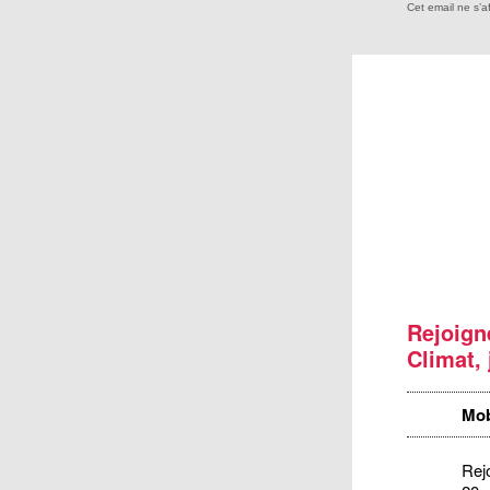
Cet email ne s’a
Rejoign
Climat, 
Mob
Rej