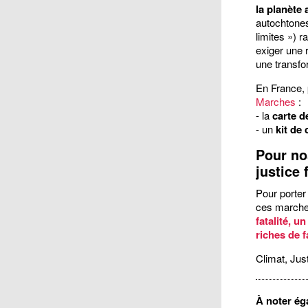
la planète
autochtones
limites ») 
exiger une r
une transf
En France,
Marches
:
- la
carte d
- un
kit de
Pour no
justice 
Pour porter
ces marche
fatalité, un
riches de f
Climat, Just
À noter ég