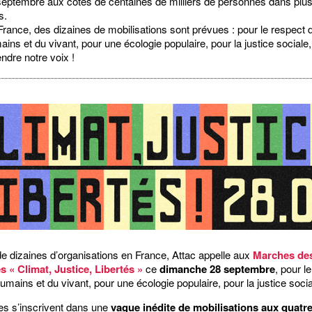
septembre aux côtés de centaines de milliers de personnes dans plu
s.
rance, des dizaines de mobilisations sont prévues : pour le respect d
ins et du vivant, pour une écologie populaire, pour la justice sociale,
ndre notre voix !
e dizaines d’organisations en France, Attac appelle aux
Marches de
 « Climat, Justice, Libertés »
ce
dimanche 28 septembre
, pour l
umains et du vivant, pour une écologie populaire, pour la justice socia
s s’inscrivent dans une
vague inédite de mobilisations aux quatr