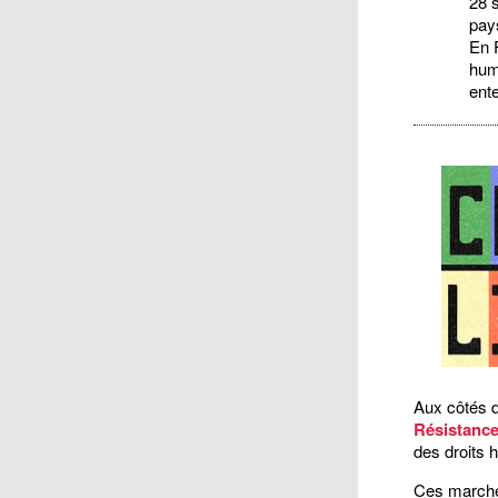
28 
pay
En F
huma
ente
Aux côtés d
Résistances
des droits h
Ces marche