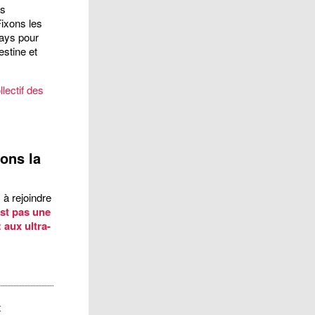
rs
ixons les
pays pour
estine et
llectif des
s
ons la
 à rejoindre
est pas une
: aux ultra-
t